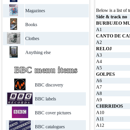
Below is a list of t
Magazines
Side & track no
BURBUJEO MU
Books
A1
CANTO DE CA
Clothes
A2
RELOJ
Anything else
A3
A4
BBC menu items
A5
GOLPES
A6
BBC discovery
A7
A8
BBC labels
A9
CHIRRIDOS
A10
BBC cover pictures
A11
A12
BBC catalogues