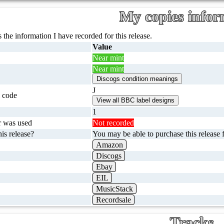
My copies infor
 the information I have recorded for this release.
Value
Near mint
Near mint
J
 code
1
r was used
Not recorded
is release?
You may be able to purchase this release f
Amazon
Discogs
Ebay
EIL
MusicStack
Recordsale
Tracks