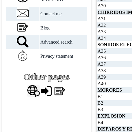
A30
CHIRRIDOS I
Contact me
A31
A32
Blog
A33
A34
Advanced search
SONIDOS ELE
A35
Privacy statement
A36
A37
A38
Other pages
A39
A40
MORORES
B1
B2
B3
EXPLOSION
B4
DISPAROS Y R