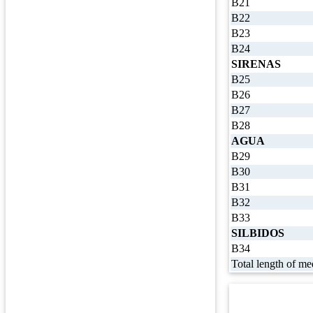
B21
B22
B23
B24
SIRENAS
B25
B26
B27
B28
AGUA
B29
B30
B31
B32
B33
SILBIDOS
B34
Total length of me