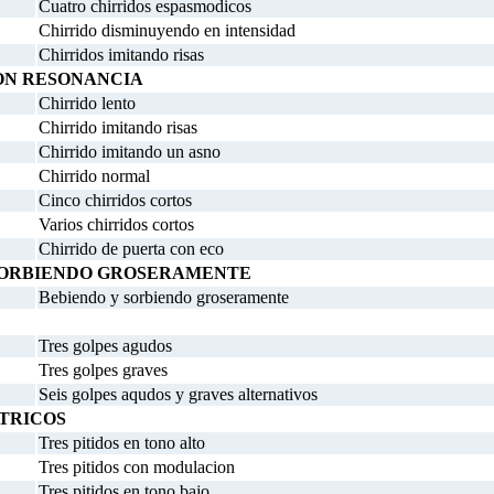
Cuatro chirridos espasmodicos
Chirrido disminuyendo en intensidad
Chirridos imitando risas
ON RESONANCIA
Chirrido lento
Chirrido imitando risas
Chirrido imitando un asno
Chirrido normal
Cinco chirridos cortos
Varios chirridos cortos
Chirrido de puerta con eco
SORBIENDO GROSERAMENTE
Bebiendo y sorbiendo groseramente
Tres golpes agudos
Tres golpes graves
Seis golpes aqudos y graves alternativos
CTRICOS
Tres pitidos en tono alto
Tres pitidos con modulacion
Tres pitidos en tono bajo