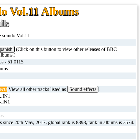
do Vol.11 Albums
ils
e sonido Vol.11
panish
(Click on this button to view other releases of BBC -
lbums.)
os - 51.0115
bums
ects
View all other tracks listed as
Sound effects
.
A.IN1
B.IN1
os
s since 20th May, 2017, global rank is 8393, rank in albums is 3574.