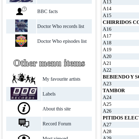
A13
A14
BBC facts
A15
CHIRRIDOS C
Doctor Who records list
A16
A17
Doctor Who episodes list
A18
A19
A20
Other menu items
A21
A22
BEBIENDO Y 
My favourite artists
A23
TAMBOR
Labels
A24
A25
About this site
A26
PITIDOS ELE
Record Forum
A27
A28
A29
Most viewed