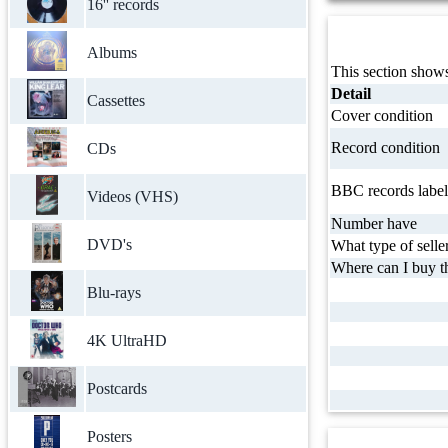
16'' records
Albums
This section shows
Detail
Cassettes
Cover condition
Record condition
CDs
BBC records label
Videos (VHS)
Number have
DVD's
What type of selle
Where can I buy th
Blu-rays
4K UltraHD
Postcards
Posters