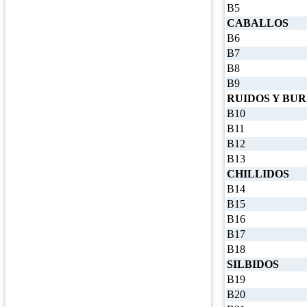
B5
CABALLOS
B6
B7
B8
B9
RUIDOS Y BU
B10
B11
B12
B13
CHILLIDOS
B14
B15
B16
B17
B18
SILBIDOS
B19
B20