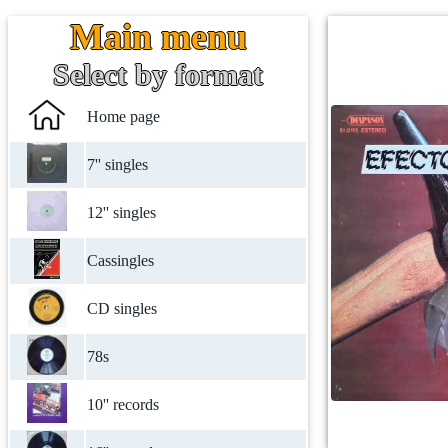
Main menu
Select by format
Home page
7'' singles
12'' singles
Cassingles
CD singles
78s
10'' records