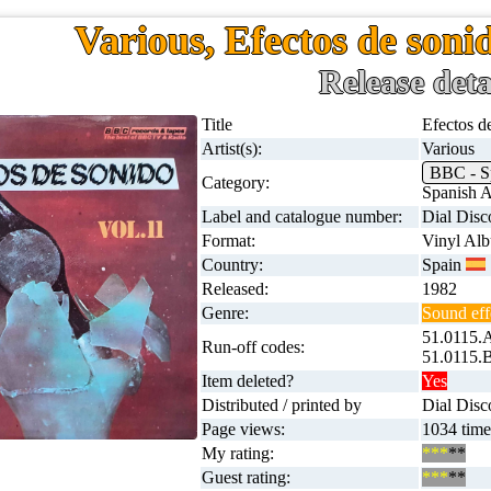
Various, Efectos de soni
Release deta
Title
Efectos d
Artist(s):
Various
BBC - S
Category:
Spanish A
Label and catalogue number:
Dial Disc
Format:
Vinyl Al
Country:
Spain
Released:
1982
Genre:
Sound eff
51.0115.
Run-off codes:
51.0115.
Item deleted?
Yes
Distributed / printed by
Dial Disc
Page views:
1034 time
My rating:
***
**
Guest rating:
***
**