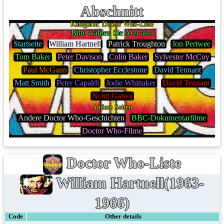
Abschnitt
Kategorie: Doctor Who-Liste
Bitte wählen Sie Arzt aus:
Startseite
William Hartnell
Patrick Troughton
Jon Pertwee
Tom Baker
Peter Davison
Colin Baker
Sylvester McCoy
Paul McGann
Christopher Ecclestone
David Tennant
Matt Smith
Peter Capaldi
Jodie Whittaker
David Tennant
Ncuti Gatwa
Andere Seiten
Andere Doctor Who-Geschichten
BBC-Dokumentarfilme
Doctor Who-Filme
Doctor Who-Liste
William Hartnell(1963-
1966)
Code
Other details