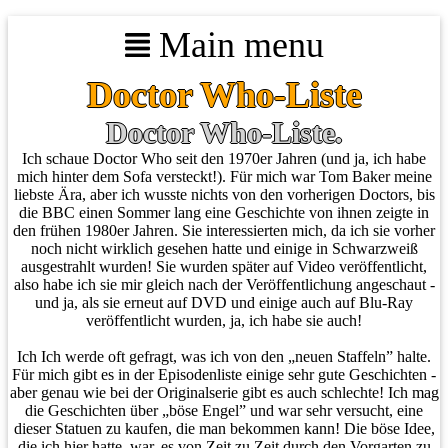
Main menu
Doctor Who-Liste
Doctor Who-Liste.
Ich schaue Doctor Who seit den 1970er Jahren (und ja, ich habe
mich hinter dem Sofa versteckt!). Für mich war Tom Baker meine
liebste Ära, aber ich wusste nichts von den vorherigen Doctors, bis
die BBC einen Sommer lang eine Geschichte von ihnen zeigte in
den frühen 1980er Jahren. Sie interessierten mich, da ich sie vorher
noch nicht wirklich gesehen hatte und einige in Schwarzweiß
ausgestrahlt wurden! Sie wurden später auf Video veröffentlicht,
also habe ich sie mir gleich nach der Veröffentlichung angeschaut -
und ja, als sie erneut auf DVD und einige auch auf Blu-Ray
veröffentlicht wurden, ja, ich habe sie auch!
Ich Ich werde oft gefragt, was ich von den „neuen Staffeln” halte.
Für mich gibt es in der Episodenliste einige sehr gute Geschichten -
aber genau wie bei der Originalserie gibt es auch schlechte! Ich mag
die Geschichten über „böse Engel” und war sehr versucht, eine
dieser Statuen zu kaufen, die man bekommen kann! Die böse Idee,
die ich hier hatte, war, es von Zeit zu Zeit durch den Vorgarten zu